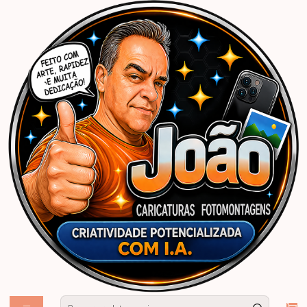
Início
Caricaturas Personalizadas | João Caricaturas
Mulher
Aniversário
Caricatura mulher no crossfox carro Sandero stepway caiaque
comemorando novo amarelo aniversário dirigindo veículo desenhado
apaixonada por carros