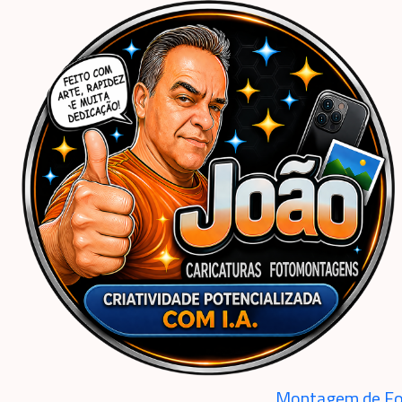
Início
Caricaturas Personalizadas | João Caricaturas
Mulher
Aniversário
Car
Montagem de Fo