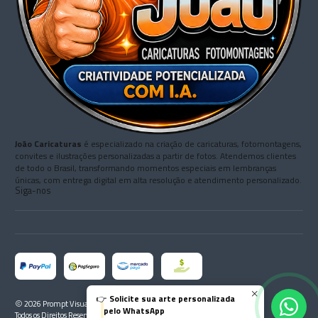
João Caricaturas
é especializado na criação de caricaturas, fotomontagens,
convites e ilustrações personalizadas a partir de fotos. Atendemos clientes
de todo o Brasil, transformando momentos especiais em lembranças
únicas, com entrega digital em alta resolução e atendimento personalizado.
Siga-nos
👉
Solicite sua arte personalizada
2026 Prompt Visual Grátis.
pelo WhatsApp
Todos os Direitos Reservados.
Com tecnologia Jumpseller
.