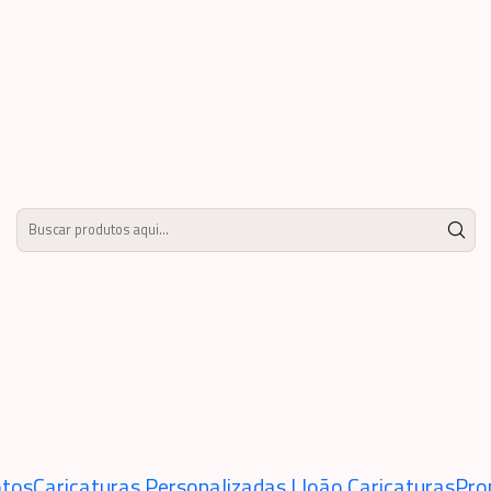
icatura para convite de aniversário duplo irmãos, namorados, chique,luxo,rica
Caricatura p
duplo irmão
chique,luxo,r
adicionar ao carr
Mostrar estoque de locais
Encomende uma linda caricatura di
descrição ou imagem que pensa em 
desenho final é por email, um arqui
tamanhos grande ou pequeno e em 
tos
Caricaturas Personalizadas | João Caricaturas
Pro