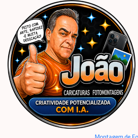
Início
Caricaturas Personalizadas | João Caricaturas
Mulher
Aniversário
Car
Montagem de Fo