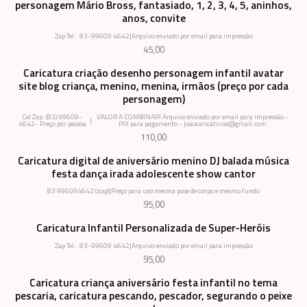
personagem Mário Bross, fantasiado, 1, 2, 3, 4, 5, aninhos,
anos, convite
Zap Tel:. 83-99609 4642
|
Arquivo enviado por email para impressão
45,00
Caricatura criação desenho personagem infantil avatar
site blog criança, menino, menina, irmãos (preço por cada
personagem)
Cel Zap. (83) 99609-
VALOR A COMBINAR! Arquivo enviado por email para impressão -
|
4642- Preço por pessoa
PIX para pagamento - joaocaricaturas@gmail.com
110,00
Caricatura digital de aniversário menino DJ balada música
festa dança irada adolescente show cantor
83 996094642 (zap)
|
Preço para uso mesma pose de corpo e mesmo fundo
95,00
Caricatura Infantil Personalizada de Super-Heróis
Zap Tel:. 83-99609 4642
|
Arquivo enviado por email para impressão
95,00
Caricatura criança aniversário festa infantil no tema
pescaria, caricatura pescando, pescador, segurando o peixe