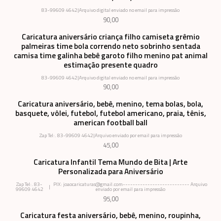
83-99609 4642
|
Arquivo digital enviado no email para impressão
90,00
Caricatura aniversário criança filho camiseta grêmio
palmeiras time bola correndo neto sobrinho sentada
camisa time galinha bebê garoto filho menino pat animal
estimação presente quadro
83-99609 4642
|
Arquivo digital enviado no email para impressão
90,00
Caricatura aniversário, bebê, menino, tema bolas, bola,
basquete, vôlei, futebol, futebol americano, praia, tênis,
american football ball
Zap Tel:. 83-99609 4642
|
Arquivo enviado por email para impressão
45,00
Caricatura Infantil Tema Mundo de Bita | Arte
Personalizada para Aniversário
Zap Tel:. 83-
PIX: joaocaricaturas@gmail.com--------------------------- Arquivo
|
99609 4642
enviado por email para impressão
95,00
Caricatura festa aniversário, bebê, menino, roupinha,