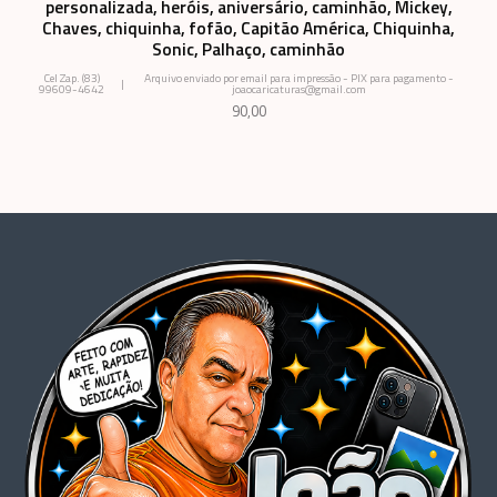
personalizada, heróis, aniversário, caminhão, Mickey,
Chaves, chiquinha, fofão, Capitão América, Chiquinha,
Sonic, Palhaço, caminhão
Cel Zap. (83)
Arquivo enviado por email para impressão - PIX para pagamento -
|
99609-4642
joaocaricaturas@gmail.com
90,00