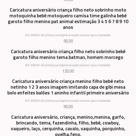
Caricatura aniversário criança filho neto sobrinho moto
motoquinha bebê motoqueiro camisa time galinha bebê
garoto filho menino pat animal estimação 3 4 5 6 7 8 9 10
anos
83-99609 4642
|
Arquivo digital enviado no email para impressão
90,00
Caricatura aniversário criança filho neto sobrinho bebê
garoto filho menino tema batman, homem morcego
83-99609 4642
|
Arquivo digital enviado no email para impressão
120,00
Caricatura aniversário criança menino filho bebê neto
netinho 1 2 3 anos imagem imitando capa de gibi mesa
bolo enfeites balões 1 aninho infantil primeiro aniversário
83-99609 4642
|
Arquivo digital enviado no email para impressão
90,00
Caricatura aniversário, criança, menino,menina, garfo,
brincando, tema, fazendinha, filho, bebê, cowboy,
vaqueiro, laço, cerquinha, cavalo, vaquinha, porquinho,
ovelha,feno,