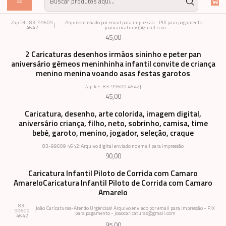
menino - Pequeno príncipe arte para o cliente imprimir
Zap Tel:. 83-99609
Arquivo enviado por email para impressão - PIX para pagamento -
|
4642
joaocaricaturas@gmail.com
45,00
2 Caricaturas desenhos irmãos sininho e peter pan
aniversário gêmeos meninhinha infantil convite de criança
menino menina voando asas festas garotos
Zap Tel:. 83-99609 4642
|
45,00
Caricatura, desenho, arte colorida, imagem digital,
aniversário criança, filho, neto, sobrinho, camisa, time
bebê, garoto, menino, jogador, seleção, craque
83-99609 4642
|
Arquivo digital enviado no email para impressão
90,00
Caricatura Infantil Piloto de Corrida com Camaro
AmareloCaricatura Infantil Piloto de Corrida com Camaro
Amarelo
83-
João Caricaturas-Atendo Urgências! Arquivo enviado por email para impressão - PIX
99609
|
para pagamento - joaocaricaturas@gmail.com
4642
95,00