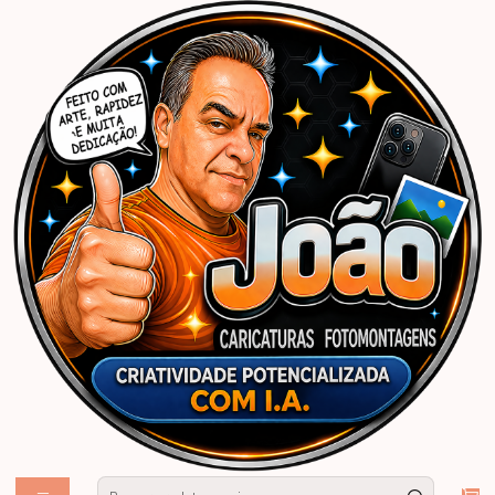
Início
Caricaturas Personalizadas | João Caricaturas
Criança
Menino
Menino
Caricaturas de crianças
filtros
Caricatura aniversário menino vestido de Indiana Jones,
aventura, tesouro, chicote
Zap Tel:. 83-99609 4642
|
Valor para mesmo fundo com ajustes
45,00
Linda caricatura aniversário menino para banner eu fui
mascara personagem game joguinhos criança sonic furo
par fotos ,3,4,5,6,7,8,9, anos
Zap Tel:. 83-99609
PIX: joaocaricaturas@gmail.com......................Valor para mesmo
|
4642
fundo com ajustes
45,00
Site -João Caricaturas - desenhos de rostos de lindas e
fofas caricaturas digitais aniversário convite de criança