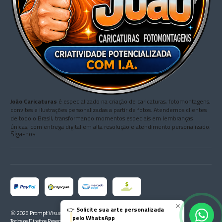
João Caricaturas
é especializado na criação de caricaturas, fotomontagens,
convites e ilustrações personalizadas a partir de fotos. Atendemos clientes
de todo o Brasil, transformando momentos especiais em lembranças
únicas, com entrega digital em alta resolução e atendimento personalizado.
Siga-nos
👉
Solicite sua arte personalizada
2026 Prompt Visual Grátis.
pelo WhatsApp
Todos os Direitos Reservados.
Com tecnologia Jumpseller
.