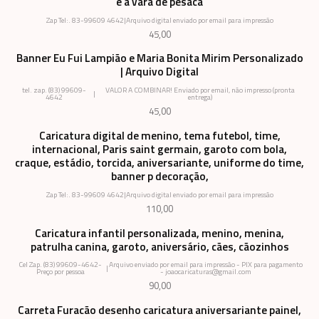
e a vara de pesaca
Zap Tel:. 83-99609 4642
|
Arquivo digital enviado por email para impressão
45,00
Banner Eu Fui Lampião e Maria Bonita Mirim Personalizado
| Arquivo Digital
tel. zap. (83) 99609-
VALOR A COMBINAR! Enviado por email, não impresso (pronta
|
4642
entrega)
45,00
Caricatura digital de menino, tema futebol, time,
internacional, Paris saint germain, garoto com bola,
craque, estádio, torcida, aniversariante, uniforme do time,
banner p decoração,
Zap Tel:. 83-99609 4642
|
Arquivo digital enviado por email para impressão
110,00
Caricatura infantil personalizada, menino, menina,
patrulha canina, garoto, aniversário, cães, cãozinhos
Cel Zap. (83) 99609-4642-
Arquivo enviado por email para impressão - PIX para pagamento
|
Preço por pessoa
- joaocaricaturas@gmail.com
90,00
Carreta Furacão desenho caricatura aniversariante painel,