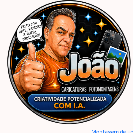
Início
Caricaturas Personalizadas | João Caricaturas
Criança
Menino
Caricatura aniversário criança menino filho bebê neto netinho 1 2 3 anos ima
Montagem de Fo