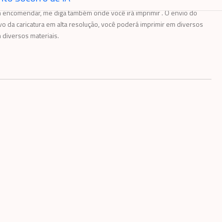
gital enviando as fotos a ser desenhadas da pessoa junto com uma
encomendar, me diga também onde você irá imprimir . O envio do
vo da caricatura em alta resolução, você poderá imprimir em diversos
diversos materiais.