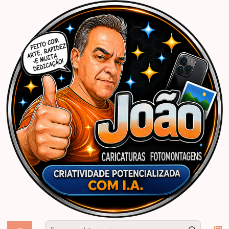
Início
Caricaturas Personalizadas | João Caricaturas
Criança
Menino
Caricatura festa aniversário, bebê, menino, roupinha, personagem Mário
Bross, fantasiado, 1, 2, 3, 4, 5, aninhos, anos, convite