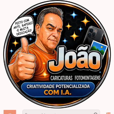
Início
Caricaturas Personalizadas | João Caricaturas
Namorados
Divertidas com exageros
" Preço por pessoa" Caricatura rosto digital engraçada com distorção de
rosto narigão, caricata, satírica, divertida, destacando defeito, humorada,
parecida, profissional