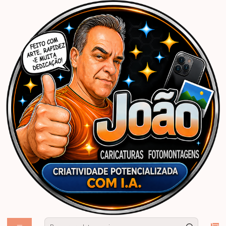
Início
Caricaturas Personalizadas | João Caricaturas
Namorados
Divertidas com exageros
Caricatura aniversário homem carroça, burro, jumento, bandeira time
ceará, morte, foice, caixão, torcedor, louco