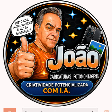
Início
Caricaturas Personalizadas | João Caricaturas
Convites
Convites Digitais Personalizados
Caricaturas convite aniversário mulher senhora tema floral flores
champanhe taça elagante fina convidando rica dama loira requintado
moderno sofisticado desenho rosto linda email zap30 40 50 60 anos