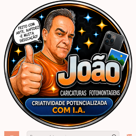
Início
Caricaturas Personalizadas | João Caricaturas
Convites
Convites Digitais Personalizados
Caricaturas por encomenda por fotos , convite casamento par enviar por
zap, whatsapp, jogando buque, noivos abraçados