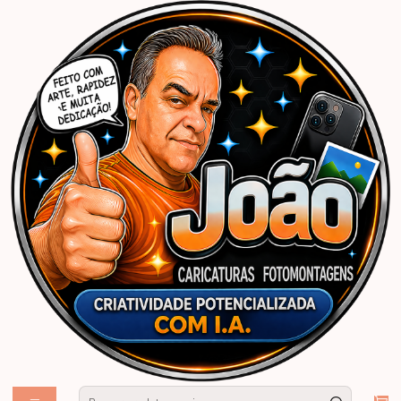
Início
Caricaturas Personalizadas | João Caricaturas
Profissão
Encomende caricatura, juiz, profissão, toga, supremo, tribunal,
martelo,justiça, oficial, leis, julgando, ministério justiça, desembargador,
advogado, desenho realista, arte, aniversário, presente