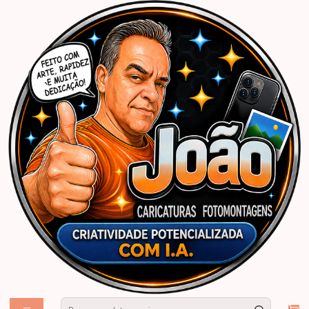
Início
Caricaturas Personalizadas | João Caricaturas
Ilustrações Personalizadas
Logos-identidade Visual-logomarcas
Criação de desenho de personagem peixe lambari, pesca, peixinho, fish,
elefante, bichos, animais