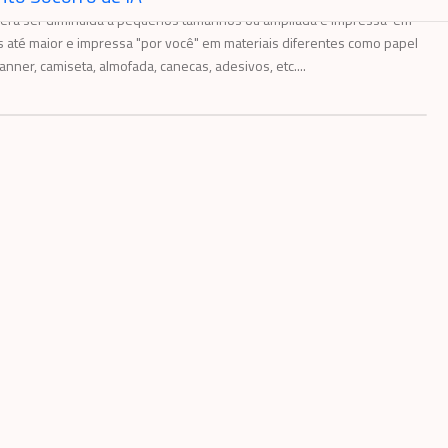
poderá ser diminuída a pequenos tamanhos ou ampliada e impressa em
 até maior e impressa "por você" em materiais diferentes como papel
anner, camiseta, almofada, canecas, adesivos, etc....