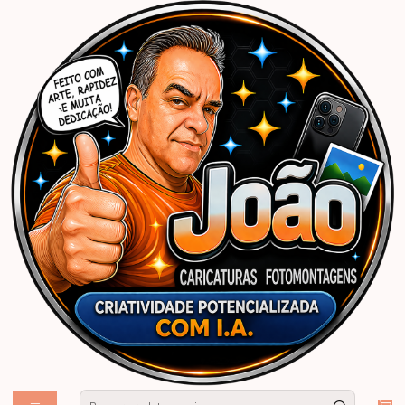
Início
Caricaturas Personalizadas | João Caricaturas
Casamento
Caricaturas casal, casamento, namorados, camping, vegetariana,copo
cerveja, chopp, acampamento, trilhas, esportista, torcedores gremistas,
time grêmio, presente, bodas, aniversário.