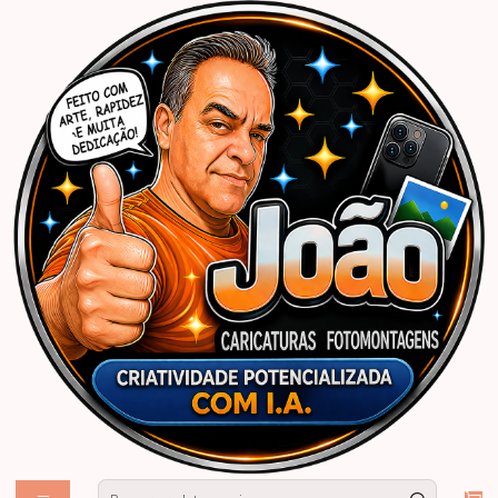
Início
Caricaturas Personalizadas | João Caricaturas
Homem
Caricaturas aniversário"não impressas", festa, convite, aniversário,
homem , tema 55 40 70 anos balões, professor, enfermeiro, esportista,
cerveja, forte, tatuado, quareton