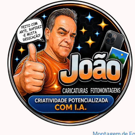
Início
Caricaturas Personalizadas | João Caricaturas
Criança
Menina
Caricatura criança linda convite de bebezinha linda, menina no Jardim mágico 
Montagem de Fo