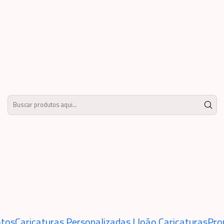
encantado cheio de borboletas, gogumelos, passarinhos, abelhinhas, florzinhas, car
Caricatura cr
bebezinha li
mágico enca
borboletas, 
abelhinhas, f
iris,sapinhos
adicionar ao carr
Mostrar estoque de locais
tos
Caricaturas Personalizadas | João Caricaturas
Pro