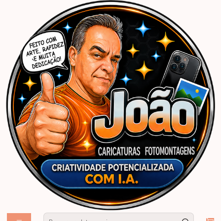
Início
Caricaturas Personalizadas | João Caricaturas
Criança
Menina
Caricatura menina abraçada a personagens "Winnie the Pooh and friends"
ursinho porquinho canguru tigrão mula darby e seus amigos