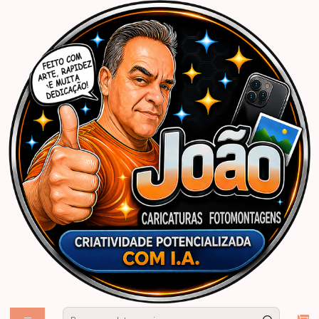
Início
Caricaturas Personalizadas | João Caricaturas
Casamento
Banner EuFui
Caricatura banner "EU FUI" família bebe noiva plaquinha acorrentado
garoto menino bola casal buque brindando abraçado convidados para
colocar o rosto e tirar fotos de que você foi ao casamento