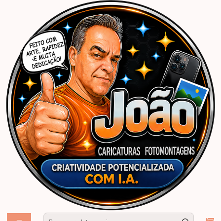
Início
Caricaturas Personalizadas | João Caricaturas
Casamento
Banner EuFui
Caricatura banner "EU FUI" estilo ser e sra noivo alto brindando taça
champanhe noiva baixinha em cima banquinho xique gala rico vip puxando
gola basquete atletas jogador game viciado jogar game