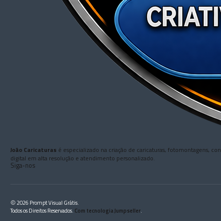
João Caricaturas
é especializado na criação de caricaturas, fotomontagens, co
digital em alta resolução e atendimento personalizado.
Siga-nos
2026 Prompt Visual Grátis.
Todos os Direitos Reservados.
Com tecnologia Jumpseller
.