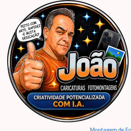
Início
Caricaturas Personalizadas | João Caricaturas
Ilustrações Personalizadas
Montagem Primeira Comunhão, Eucaristia, Deus, foto, menina, filho, Cristo , 
Montagem de Fo