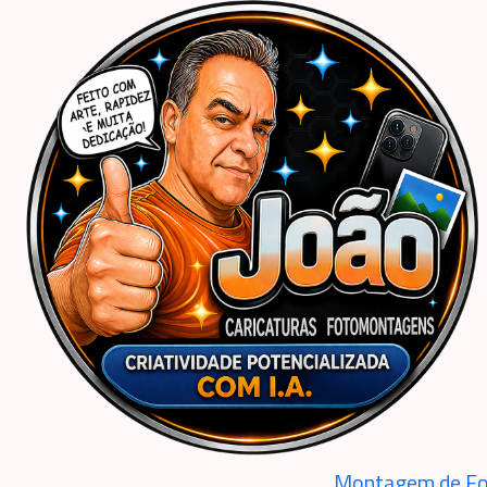
Início
Caricaturas Personalizadas | João Caricaturas
Família
“Já imaginou se ver em uma caricatura cheia de personalidade? 😍” “O presente
Montagem de Fo