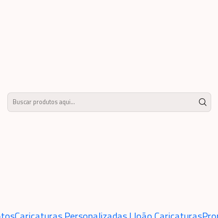
 que ninguém esquece!” Linda caricatura digital de família a traço preto, avó, vo
“Já imagino
caricatura c
😍” “O pres
esquece!” Lin
família a tra
vovô,netos, 
adicionar ao carr
Mostrar estoque de locais
tos
Caricaturas Personalizadas | João Caricaturas
Pro