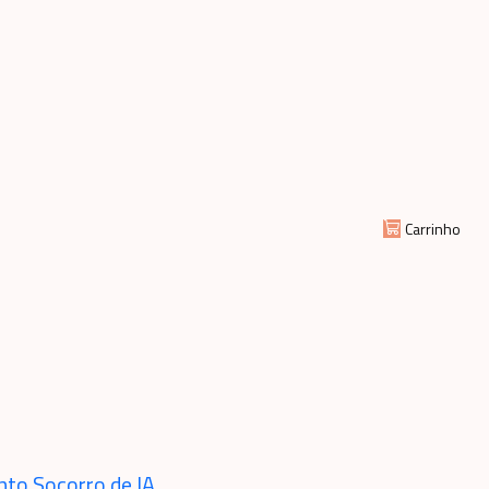
vó, vovô,netos, mãe, filha
u se ver em uma
heia de personalidade?
ente que ninguém
Carrinho
da caricatura digital de
ço preto, avó, vovó,
mãe, filha
inho
comprar agora
nto Socorro de IA