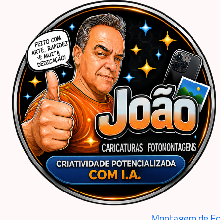
Início
Caricaturas Personalizadas | João Caricaturas
Família
Caricatura, desen
Montagem de Fo