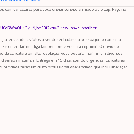
s com caricaturas para você enviar convite animado pelo zap. Faço no
el/UCoRWmQH137_NJbeS3f2vttw?view_as=subscriber
igital enviando as fotos a ser desenhadas da pessoa junto com uma
encomendar, me diga também onde você irá imprimir . O envio do
vo da caricatura em alta resolução, você poderá imprimir em diversos
versos materiais. Entrega em 15 dias, atendo urgências. Caricaturas
ublicidade terão um custo profissional diferenciado que inclui liberação