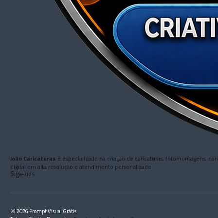
João Caricaturas
é especializado na criação de caricaturas, fotomontagens, co
digital em alta resolução e atendimento personalizado.
Siga-nos
2026 Prompt Visual Grátis.