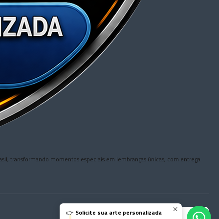
o Brasil, transformando momentos especiais em lembranças únicas, com entrega
👉
Solicite sua arte personalizada