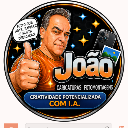
Início
Caricaturas Personalizadas | João Caricaturas
Convites
Convites Digitais Personalizados
Caricatura Chá de Panela
Caricatura Chá de Panela
filtros
Caricaturas convite festa chá de panela casal dentro da
panela comemorando
Zap Tel:. 83-99609 4642
|
Desenho enviado por email para impressão
140,00
Caricaturas convite festa chá de panela casal em
motocross comemorando
Zap Tel:. 83-99609 4642
|
Desenho enviado por email para impressão
45,00