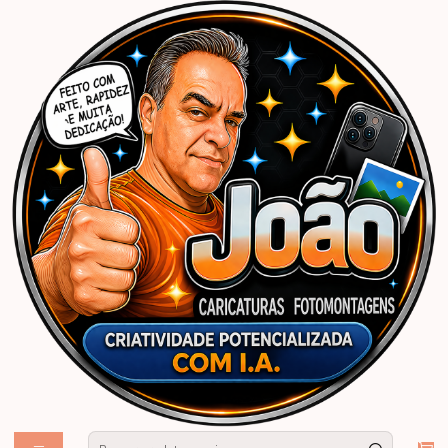
Início
Caricaturas Personalizadas | João Caricaturas
Junina
Adulto
Banner "Eu Fui" Festa Junina Personalizado com Caricatura